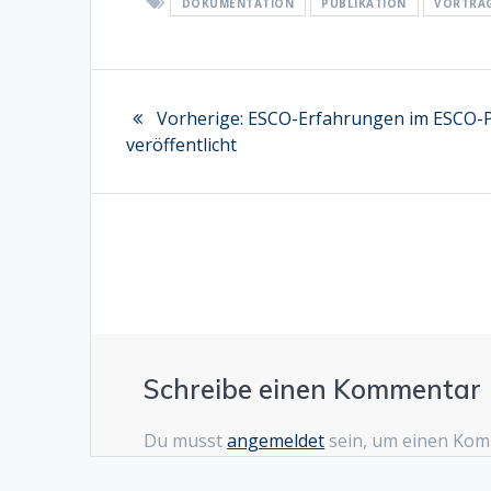
DOKUMENTATION
PUBLIKATION
VORTRA
Beitragsnavigation
Vorheriger
Vorherige:
ESCO-Erfahrungen im ESCO-P
Beitrag:
veröffentlicht
Schreibe einen Kommentar
Du musst
angemeldet
sein, um einen Ko