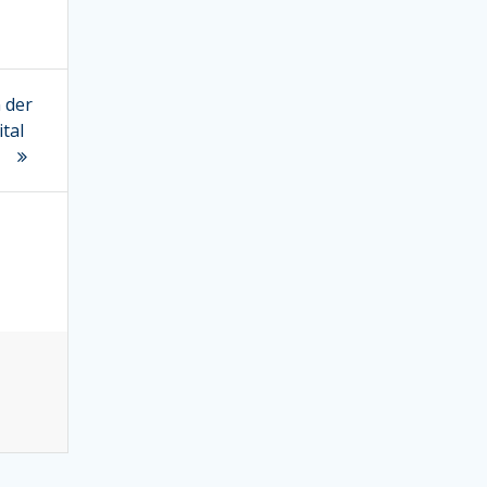
 der
tal