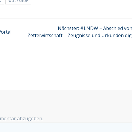
G
WORKSHOP
Nächster
Nächster:
#LNDW – Abschied von
ortal
Beitrag:
Zettelwirtschaft – Zeugnisse und Urkunden digi
mmentar abzugeben.